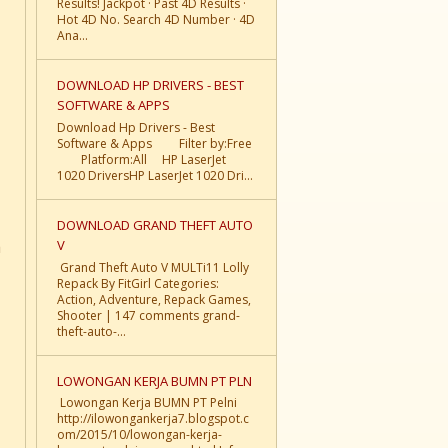
Results! Jackpot · Past 4D Results ·
Hot 4D No. Search 4D Number · 4D
Ana...
DOWNLOAD HP DRIVERS - BEST
SOFTWARE & APPS
Download Hp Drivers - Best
Software & Apps Filter by:Free
Platform:All HP LaserJet
1020 DriversHP LaserJet 1020 Dri...
DOWNLOAD GRAND THEFT AUTO
a
V
Grand Theft Auto V MULTi11 Lolly
Repack By FitGirl Categories:
Action, Adventure, Repack Games,
Shooter | 147 comments grand-
theft-auto-...
LOWONGAN KERJA BUMN PT PLN
Lowongan Kerja BUMN PT Pelni
http://ilowongankerja7.blogspot.c
om/2015/10/lowongan-kerja-