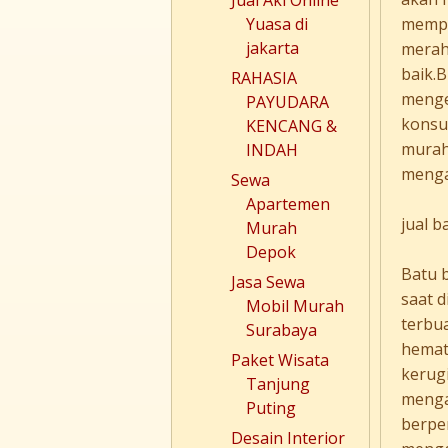
Jual Aki Online
mempe
Yuasa di
jakarta
merah
baik.
RAHASIA
menge
PAYUDARA
konsum
KENCANG &
murah,
INDAH
menga
Sewa
Apartemen
jual b
Murah
Depok
Batu 
Jasa Sewa
saat 
Mobil Murah
terbua
Surabaya
hemat
Paket Wisata
kerug
Tanjung
menga
Puting
berpe
Desain Interior