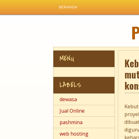
BERANDA
MENU
Keb
mut
kon
LABELS
dewasa
Kebut
Jual Online
proye
dibuat
pashmina
digun
web hosting
kehar