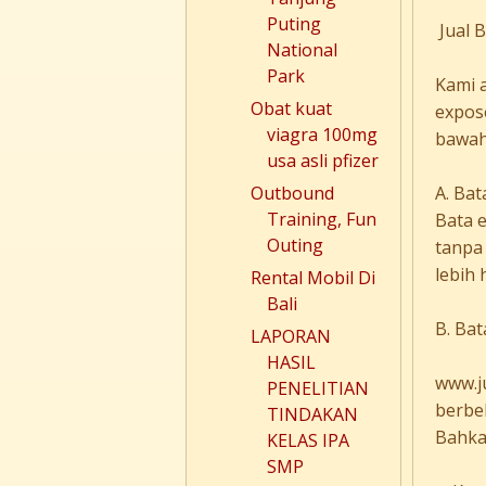
Puting
Jual 
National
Park
Kami 
Obat kuat
expose
viagra 100mg
bawah 
usa asli pfizer
A. Bat
Outbound
Training, Fun
Bata e
Outing
tanpa
lebih 
Rental Mobil Di
Bali
B. Ba
LAPORAN
HASIL
www.j
PENELITIAN
berbel
TINDAKAN
Bahkan
KELAS IPA
SMP