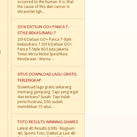
occurred to the human. It is that
the cause of this skin cancer is
ultraviolet ligh...
2016 DATSUN GO+ PANCA T-
h
STYLE BEKAS/BARU 7
2016 Datsun GO+ Panca T-Style
bekas/baru 7 2016 Datsun GO+
Panca T-Style 80.5 Juta Jakarta
i
Timur Mirza Mobil Spesifikasi
Kendaraan : Warna :...
SITUS DOWNLOAD LAGU GRATIS
TERLENGKAP
Download lagu gratis sekarang
memang gampang. Tapi yang legal
dan terbaru? Susah. Tapi tidak
perlu frustrasi, DSG sudah
memilihkan 15 situs ...
TOTO RESULTS WINNING SHARES
Latest 4D Results (LIVE) - Magnum
4D, Sports Toto, DaMaCai Live 4D