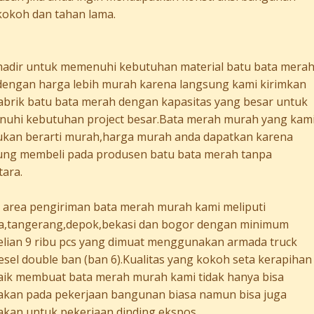
kokoh dan tahan lama.
hadir untuk memenuhi kebutuhan material batu bata mera
dengan harga lebih murah karena langsung kami kirimkan
pabrik batu bata merah dengan kapasitas yang besar untuk
uhi kebutuhan project besar.Bata merah murah yang kam
bukan berarti murah,harga murah anda dapatkan karena
ung membeli pada produsen batu bata merah tanpa
tara.
 area pengiriman bata merah murah kami meliputi
ta,tangerang,depok,bekasi dan bogor dengan minimum
lian 9 ribu pcs yang dimuat menggunakan armada truck
iesel double ban (ban 6).Kualitas yang kokoh seta kerapihan
aik membuat bata merah murah kami tidak hanya bisa
akan pada pekerjaan bangunan biasa namun bisa juga
akan untuk pekerjaan dinding ekspos.