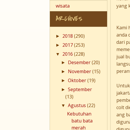
yang 
wisata
ARCHIVES
Kami 
anda 
2018
(290)
►
dari 
2017
(253)
►
memen
2016
(228)
▼
jual 
Desember
(20)
►
langs
peran
November
(15)
►
Oktober
(19)
►
Untuk
September
►
jakar
(13)
pembe
Agustus
(22)
▼
colt d
Kebutuhan
ang b
batu bata
digun
merah
digun