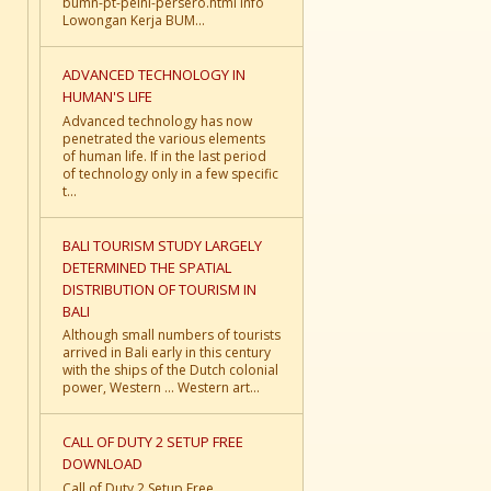
bumn-pt-pelni-persero.html Info
Lowongan Kerja BUM...
ADVANCED TECHNOLOGY IN
HUMAN'S LIFE
Advanced technology has now
penetrated the various elements
of human life. If in the last period
of technology only in a few specific
t...
BALI TOURISM STUDY LARGELY
DETERMINED THE SPATIAL
DISTRIBUTION OF TOURISM IN
BALI
Although small numbers of tourists
arrived in Bali early in this century
with the ships of the Dutch colonial
power, Western ... Western art...
CALL OF DUTY 2 SETUP FREE
DOWNLOAD
Call of Duty 2 Setup Free