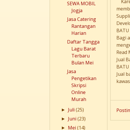
Karen
SEWA MOBIL
membe
Jogja
Suppl
Jasa Catering
Devel
Rantangan
BATU 
Harian
Bagi 
Daftar Tangga
menger
Lagu Barat
Read 
Terbaru
Jual 
Bulan Mei
BATU 
Jasa
Jual 
Pengetikan
kawas
Skripsi
Online
Murah
Juli
(25)
Posti
►
Juni
(23)
►
Mei
(14)
►