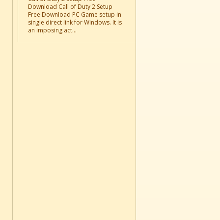
Download Call of Duty 2 Setup
Free Download PC Game setup in
single direct link for Windows. It is
an imposing act...