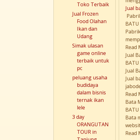
mengg
Toko Terbaik
Jual b
Jual Frozen
Pabri
Food Olahan
BATU 
Ikan dan
Pabri
Udang
mempro
Simak ulasan
Read 
game online
Jual 
terbaik untuk
BATU 
pc
Jual 
peluang usaha
Jual 
budidaya
jabode
dalam bisnis
Read 
ternak ikan
Bata 
lele
BATU 
3 day
Bata 
ORANGUTAN
websit
TOUR in
Read 
Tanjung