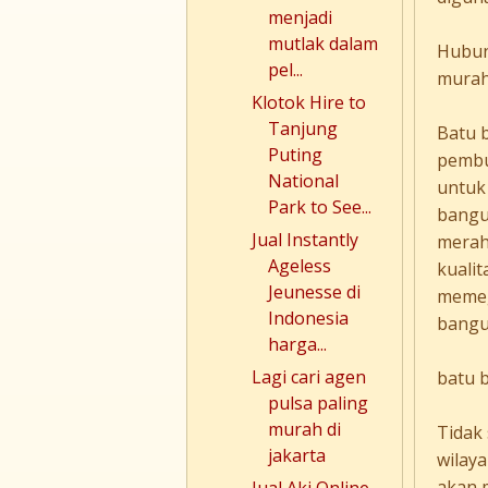
menjadi
mutlak dalam
Hubun
pel...
murah
Klotok Hire to
Tanjung
Batu 
Puting
pembu
National
untuk
Park to See...
bangun
Jual Instantly
merah
Ageless
kualit
Jeunesse di
memeg
Indonesia
bangu
harga...
Lagi cari agen
batu 
pulsa paling
murah di
Tidak
jakarta
wilay
akan 